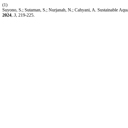
(1)
Suyono, S.; Sutaman, S.; Nurjanah, N.; Cahyani, A. Sustainable Aqua
2024
,
3
, 219-225.